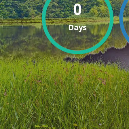
0
Days