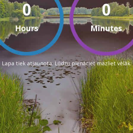
0
0
Hours
Minutes
Lapa tiek atjaunota. Lūdzu pienāciet mazliet vēlāk.