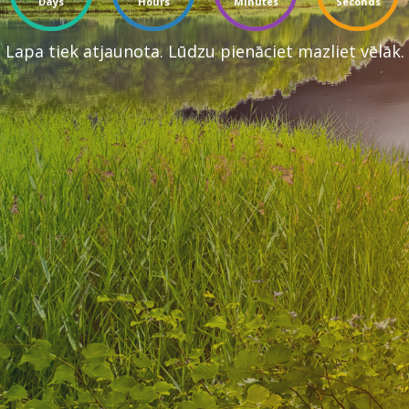
Days
Hours
Minutes
Seconds
Lapa tiek atjaunota. Lūdzu pienāciet mazliet vēlāk.