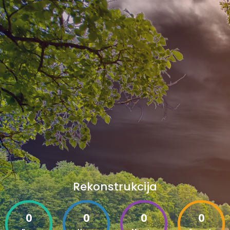
Rekonstrukcija
0
0
0
0