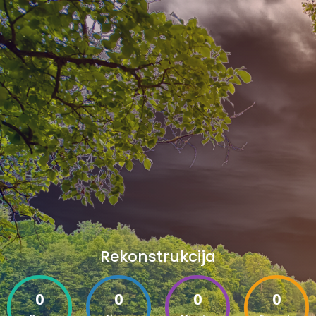
Rekonstrukcija
0
0
0
0