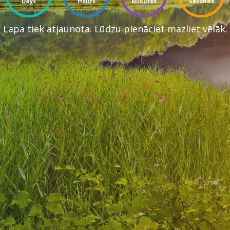
Days
Hours
Minutes
Seconds
Lapa tiek atjaunota. Lūdzu pienāciet mazliet vēlāk.