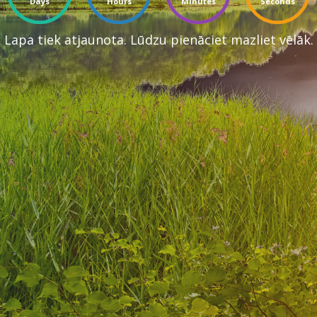
Days
Hours
Minutes
Seconds
Lapa tiek atjaunota. Lūdzu pienāciet mazliet vēlāk.