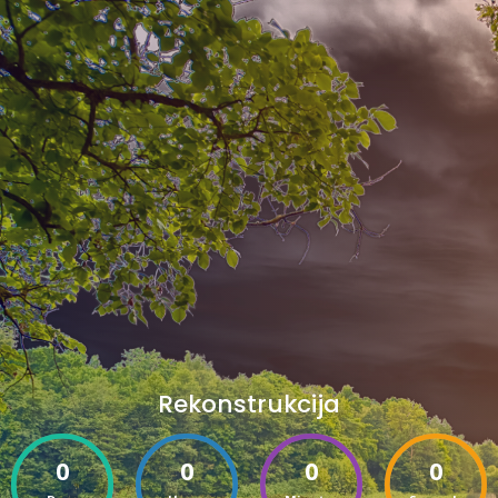
Rekonstrukcija
0
0
0
0