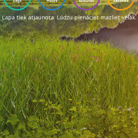
Days
Hours
Minutes
Seconds
Lapa tiek atjaunota. Lūdzu pienāciet mazliet vēlāk.