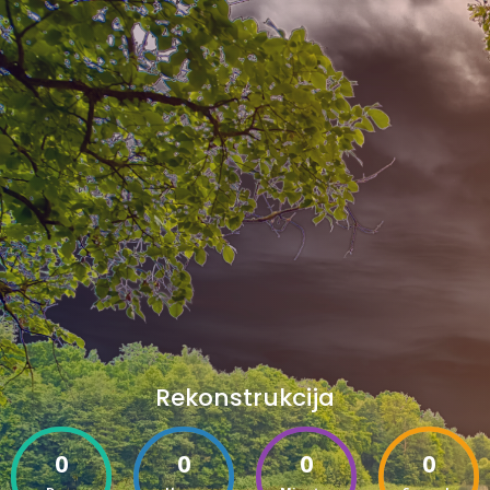
Rekonstrukcija
0
0
0
0