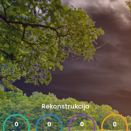
Rekonstrukcija
0
0
0
0