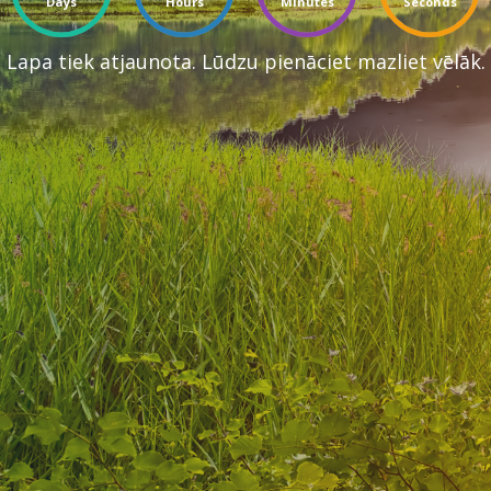
Days
Hours
Minutes
Seconds
Lapa tiek atjaunota. Lūdzu pienāciet mazliet vēlāk.