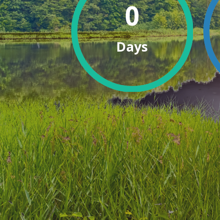
0
Days