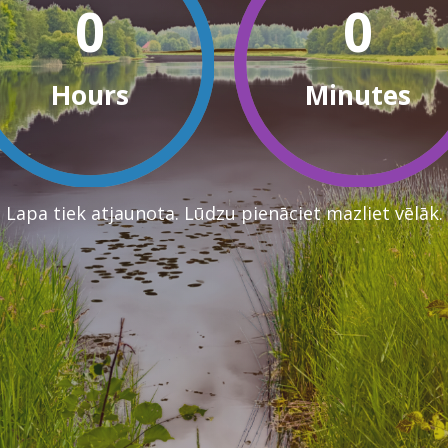
0
0
Hours
Minutes
Lapa tiek atjaunota. Lūdzu pienāciet mazliet vēlāk.