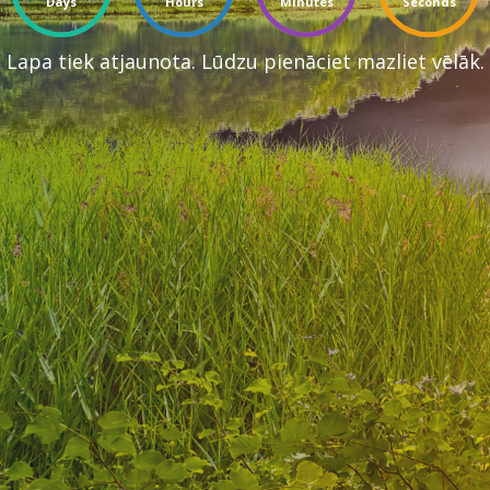
Days
Hours
Minutes
Seconds
Lapa tiek atjaunota. Lūdzu pienāciet mazliet vēlāk.