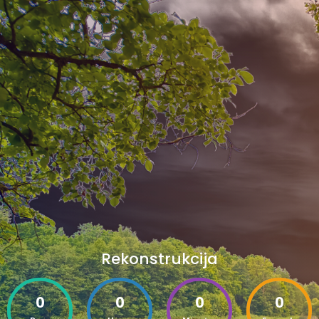
Rekonstrukcija
0
0
0
0